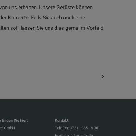
von uns erhalten. Unsere Gerüste können
r Konzerte. Falls Sie auch noch eine
en soll, lassen Sie uns dies gerne im Vorfeld
finden Sie hier:
Kontakt
er GmbH
Telefon: 0721 - 985 16 00
E-Mail:
k[at]mmerer.de