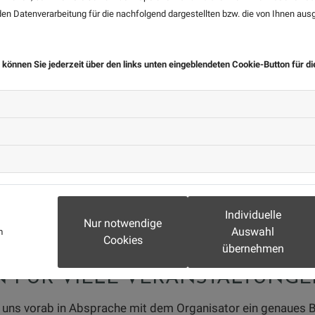
ir sind Ihr perfekter Ansprechpartner für Bühnen- und Tri
n Datenverarbeitung für die nachfolgend dargestellten bzw. die von Ihnen au
oder werden nur vorübergehend benötigt, daher sorgen wir i
rüste können wir Grundrisse von Ebenen beliebig erweitern
 können Sie jederzeit über den links unten eingeblendeten Cookie-Button für d
Individuelle
Nur notwendige
Auswahl
m
Cookies
übernehmen
 FÜR VIELE VERANSTALTUNG
ir uns vorab in Absprache mit dem Organisator ein genaues