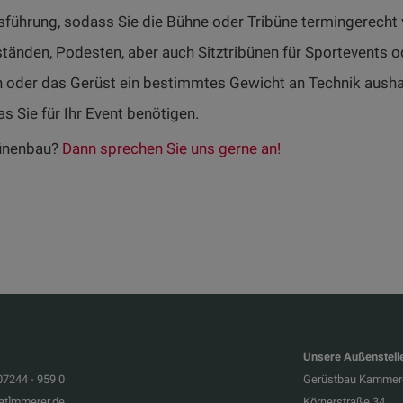
führung, sodass Sie die Bühne oder Tribüne termingerecht 
nden, Podesten, aber auch Sitztribünen für Sportevents ode
 oder das Gerüst ein bestimmtes Gewicht an Technik aushalt
as Sie für Ihr Event benötigen.
bünenbau?
Dann sprechen Sie uns gerne an!
Unsere Außenstelle 
07244 - 959 0
Gerüstbau Kammer
at]mmerer.de
Körnerstraße 34