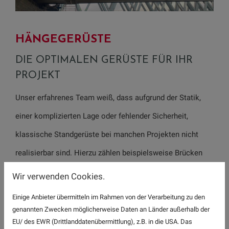
HÄNGEGERÜSTE
DIE OPTIMALEN GERÜSTE FÜR IHR
PROJEKT
Unser erfahrenes Team weiß, dass aufgrund der Statik,
einer komplizierten Lage oder fehlender Sicherheit,
klassische Standgerüste bei manchen Projekten nicht
realisierbar sind. Hierzu zählen beispielsweise Brücken
oder Produktionsstätten, wo der darunterliegende Bereich
Wir verwenden Cookies.
frei bleiben muss. In solchen Fällen ist die Lösung ein
Einige Anbieter übermitteln im Rahmen von der Verarbeitung zu den
Hängegerüst. Es wird dabei direkt an den tragfähigen
genannten Zwecken möglicherweise Daten an Länder außerhalb der
EU/ des EWR (Drittlanddatenübermittlung), z.B. in die USA. Das
Bauteilen des einzurüstenden Objekts befestigt, wodurch