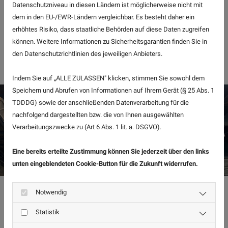
Datenschutzniveau in diesen Ländern ist möglicherweise nicht mit
höchste Sicherheit und eine effiziente Arbeitsweise
dem in den EU-/EWR-Ländern vergleichbar. Es besteht daher ein
erhöhtes Risiko, dass staatliche Behörden auf diese Daten zugreifen
gewährleistet sind. Das Hängegerüst ist Teil des
können. Weitere Informationen zu Sicherheitsgarantien finden Sie in
Spezialgerüstbaus.
den Datenschutzrichtlinien des jeweiligen Anbieters.
Indem Sie auf „ALLE ZULASSEN" klicken, stimmen Sie sowohl dem
Speichern und Abrufen von Informationen auf Ihrem Gerät (§ 25 Abs. 1
TDDDG) sowie der anschließenden Datenverarbeitung für die
nachfolgend dargestellten bzw. die von Ihnen ausgewählten
Verarbeitungszwecke zu (Art 6 Abs. 1 lit. a. DSGVO).
Eine bereits erteilte Zustimmung können Sie jederzeit über den links
unten eingeblendeten Cookie-Button für die Zukunft widerrufen.
Notwendig
DIE VORTEILE EINES HÄNGEGERÜSTS
Statistik
Ein Hängegerüst kann statisch, also nicht fahrbar sein, als